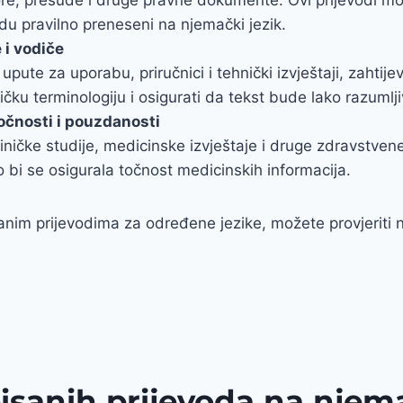
udu pravilno preneseni na njemački jezik.
 i vodiče
pute za uporabu, priručnici i tehnički izvještaji, zahtije
čku terminologiju i osigurati da tekst bude lako razumlji
točnosti i pouzdanosti
kliničke studije, medicinske izvještaje i druge zdravstve
 bi se osigurala točnost medicinskih informacija.
isanim prijevodima za određene jezike, možete provjerit
isanih prijevoda na njema