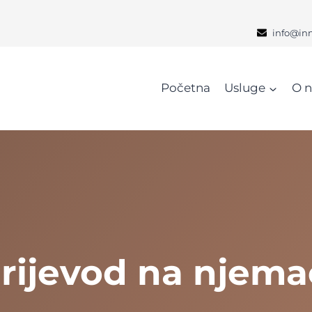
info@in
Početna
Usluge
O 
prijevod na njemač