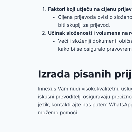
Faktori koji utječu na cijenu prije
Cijena prijevoda ovisi o složenos
biti skuplji za prijevod.
Učinak složenosti i volumena na 
Veći i složeniji dokumenti obič
kako bi se osiguralo pravovrem
Izrada pisanih pri
Innexus Vam nudi visokokvalitetnu uslu
iskusni prevoditelji osiguravaju precizn
jezik, kontaktirajte nas putem WhatsAp
možemo pomoći.