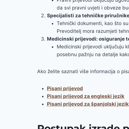
da svi pravni uvjeti i obveze b
Specijalisti za tehničke priručnike
Tehnički dokumenti, kao što su u
Prevoditelj mora razumjeti tehni
Medicinski prijevodi: osiguranje 
Medicinski prijevodi uključuju 
posebnu pažnju na detalje kako
Ako želite saznati više informacija o p
Pisani prijevod
Pisani prijevod za engleski jezik
Pisani prijevod za španjolski jezik
Postupak izrade p