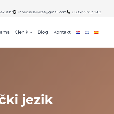
nexus.hr
innexus.services@gmail.com
(+385) 99 752 3282
nama
Cjenik
Blog
Kontakt
ki jezik