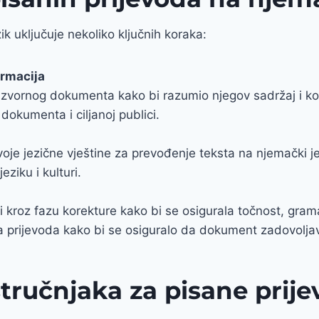
k uključuje nekoliko ključnih koraka:
ormacija
izvornog dokumenta kako bi razumio njegov sadržaj i kon
dokumenta i ciljanoj publici.
 svoje jezične vještine za prevođenje teksta na njemački j
ziku i kulturi.
 kroz fazu korekture kako bi se osigurala točnost, grama
ta prijevoda kako bi se osiguralo da dokument zadovolja
stručnjaka za pisane prij