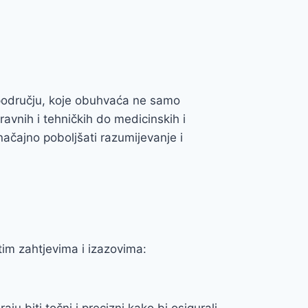
 području, koje obuhvaća ne samo
ravnih i tehničkih do medicinskih i
načajno poboljšati razumijevanje i
itim zahtjevima i izazovima:
u biti točni i precizni kako bi osigurali