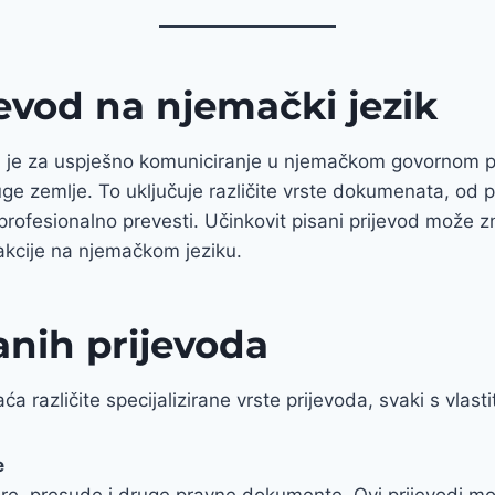
jevod na njemački jezik
čan je za uspješno komuniciranje u njemačkom govornom
uge zemlje. To uključuje različite vrste dokumenata, od p
i profesionalno prevesti. Učinkovit pisani prijevod može z
akcije na njemačkom jeziku.
sanih prijevoda
a različite specijalizirane vrste prijevoda, svaki s vlast
e
re, presude i druge pravne dokumente. Ovi prijevodi moraj