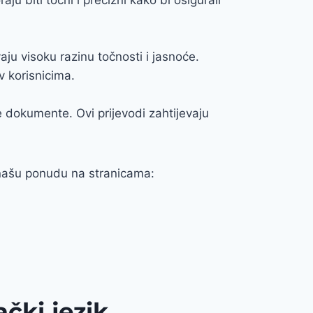
vaju visoku razinu točnosti i jasnoće.
v korisnicima.
ne dokumente. Ovi prijevodi zahtijevaju
i našu ponudu na stranicama:
čki jezik