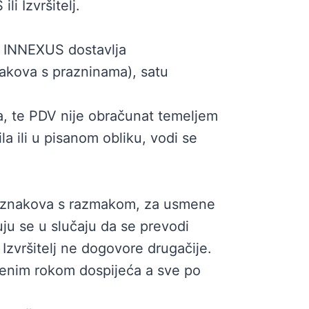
i Izvršitelj.
. INNEXUS dostavlja
akova s prazninama), satu
a, te PDV nije obračunat temeljem
 ili u pisanom obliku, vodi se
00 znakova s razmakom, za usmene
uju se u slučaju da se prevodi
 Izvršitelj ne dogovore drugačije.
enim rokom dospijeća a sve po