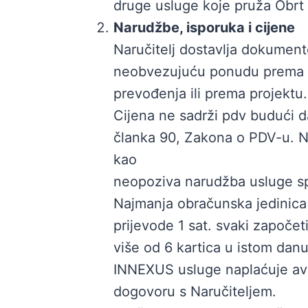
druge usluge koje pruža Obrt 
Narudžbe, isporuka i cijene
Naručitelj dostavlja dokument
neobvezujuću ponudu prema va
prevođenja ili prema projektu.
Cijena ne sadrži pdv budući 
članka 90, Zakona o PDV-u. Na
kao
neopoziva narudžba usluge sp
Najmanja obračunska jedinica
prijevode 1 sat. svaki započet
više od 6 kartica u istom danu
INNEXUS usluge naplaćuje av
dogovoru s Naručiteljem.