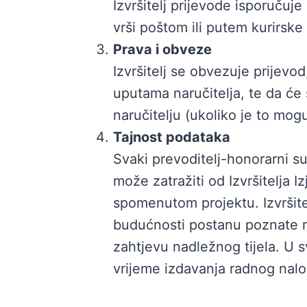
Izvršitelj prijevode isporučuj
vrši poštom ili putem kurirske
Prava i obveze
Izvršitelj se obvezuje prijevod
uputama naručitelja, te da će s
naručitelju (ukoliko je to mog
Tajnost podataka
Svaki prevoditelj-honorarni sur
može zatražiti od Izvršitelja Iz
spomenutom projektu. Izvršitelj
budućnosti postanu poznate nek
zahtjevu nadležnog tijela. U s
vrijeme izdavanja radnog nalo