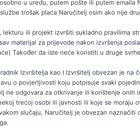
e osobno u uredu, putem pošte ili putem emaila 
 službe trošak plaća Naručitelj osim ako nije dr
, lekturu ili projekt izvršiti sukladno pravilima 
av materijal za prijevode nakon izvršenja posla u
uće) Također da iste neće koristiti u druge svrhe
adnik Izvršitelja kao I Izvršitelj obvezan je na 
javu o povjerljivosti koju potpisuje svaki pojedini
 ne odgovara za otkrivanje ili korištenje onih in
oj trećoj osobi ili javnosti ili koje se moraju 
vakom slučaju, Naručitelj je obvezan naznačiti do
ga.