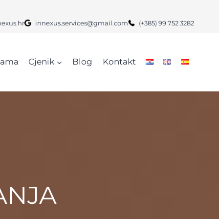
nexus.hr
innexus.services@gmail.com
(+385) 99 752 3282
nama
Cjenik
Blog
Kontakt
ANJA