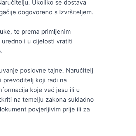
Naručitelju. Ukoliko se dostava
ugačije dogovoreno s Izvršiteljem.
struke, te prema primljenim
redno i u cijelosti vratiti
.
čuvanje poslovne tajne. Naručitelj
 prevoditelj koji radi na
formacija koje već jesu ili u
otkriti na temelju zakona sukladno
kument povjerljivim prije ili za