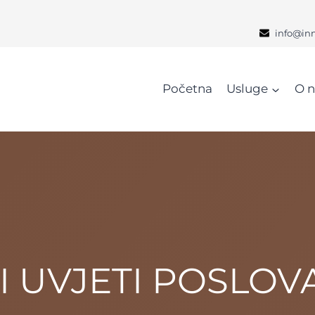
info@in
Početna
Usluge
O 
I UVJETI POSLOV