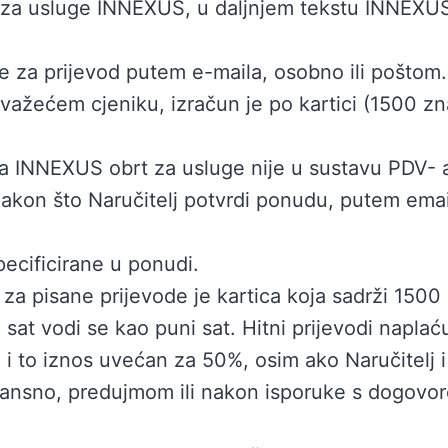
za usluge INNEXUS, u daljnjem tekstu INNEXUS il
e za prijevod putem e-maila, osobno ili poštom
žećem cjeniku, izračun je po kartici (1500 zn
da INNEXUS obrt za usluge nije u sustavu PDV- 
kon što Naručitelj potvrdi ponudu, putem emaila
ecificirane u ponudi.
 za pisane prijevode je kartica koja sadrži 15
i sat vodi se kao puni sat. Hitni prijevodi naplać
 i to iznos uvećan za 50%, osim ako Naručitelj i
ansno, predujmom ili nakon isporuke s dogovor